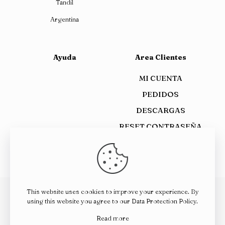
Tandil
Argentina
Ayuda
Area Clientes
MI CUENTA
PEDIDOS
DESCARGAS
RESET CONTRASEÑA
This website uses cookies to improve your experience. By
using this website you agree to our
Data Protection Policy
.
© 2023 Vibra Verde - by
Modo Digital
|
Read more