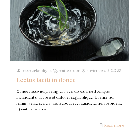
maxmarketdigital@gmail.com
on
noviembre 3, 2022
Lectus taciti in donec
Consectetur adipiscing elit, sed do eiusmod tempor
incididunt ut labore et dolore magna aliqua. Ut enim ad
minim veniam, quis nostruoccaecat cupidatat non proident.
Quantum postre
[…]
Read more