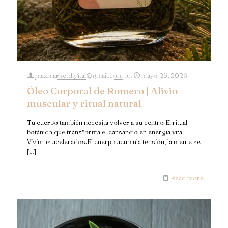
maxmarketdigital@gmail.com
on
mayo 25, 2026
Óleo Corporal de Romero | Alivio
muscular y ritual natural
Tu cuerpo también necesita volver a su centro El ritual
botánico que transforma el cansancio en energía vital
Vivimos acelerados.El cuerpo acumula tensión, la mente se
[…]
Read more