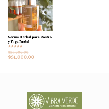
Serúm Herbal para Rostro
y Yoga Facial
Valorado en
Original
$
23,000.00
5.00
price
Current
de 5
$
21,000.00
was:
price
$23,000.00.
is:
$21,000.00.