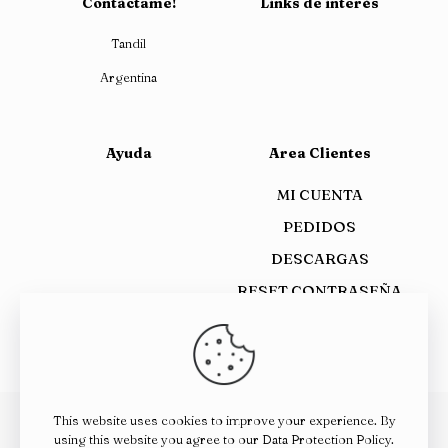
Contáctame!
Links de interés
Tandil
Argentina
Ayuda
Area Clientes
MI CUENTA
PEDIDOS
DESCARGAS
RESET CONTRASEÑA
This website uses cookies to improve your experience. By
using this website you agree to our
Data Protection Policy
.
© 2023 Vibra Verde - by
Modo Digital
|