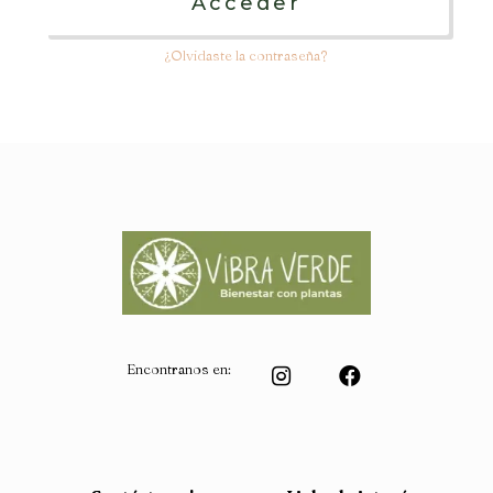
Acceder
¿Olvidaste la contraseña?
Encontranos en: