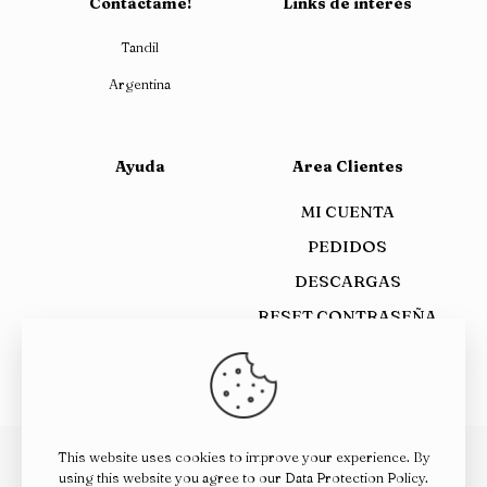
Contáctame!
Links de interés
Tandil
Argentina
Ayuda
Area Clientes
MI CUENTA
PEDIDOS
DESCARGAS
RESET CONTRASEÑA
This website uses cookies to improve your experience. By
using this website you agree to our
Data Protection Policy
.
© 2023 Vibra Verde - by
Modo Digital
|