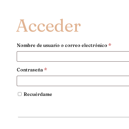
Acceder
Contáctame!
Links d
Obligat
Nombre de usuario o correo electrónico
*
Tandil
Obligatorio
Contraseña
*
Argentina
Recuérdame