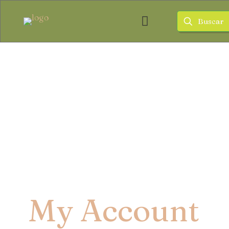
My Account