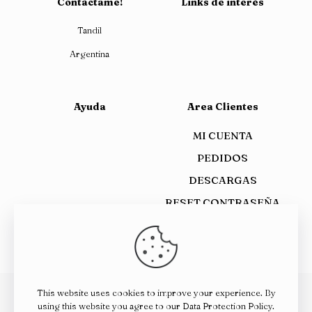
Contáctame!
Links de interés
Tandil
Argentina
Ayuda
Area Clientes
MI CUENTA
PEDIDOS
DESCARGAS
RESET CONTRASEÑA
This website uses cookies to improve your experience. By
using this website you agree to our
Data Protection Policy
.
© 2023 Vibra Verde - by
Modo Digital
|