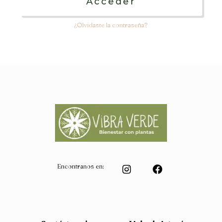
Acceder
¿Olvidaste la contraseña?
Encontranos en: